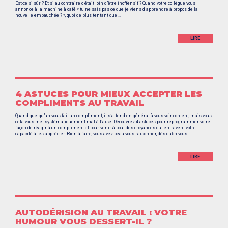
Est-ce si sûr ? Et si au contraire c’était loin d’être inoffensif ? Quand votre collègue vous
annonce à la machine à café « tu ne sais pas ce que je viens d’apprendre à propos de la
nouvelle embauchée ? », quoi de plus tentant que …
LIRE
4 ASTUCES POUR MIEUX ACCEPTER LES
COMPLIMENTS AU TRAVAIL
Quand quelqu’un vous fait un compliment, il s’attend en général à vous voir content, mais vous
cela vous met systématiquement mal à l’aise. Découvrez 4 astuces pour reprogrammer votre
façon de réagir à un compliment et pour venir à bout des croyances qui entravent votre
capacité à les apprécier. Rien à faire, vous avez beau vous raisonner, dès qu’on vous …
LIRE
AUTODÉRISION AU TRAVAIL : VOTRE
HUMOUR VOUS DESSERT-IL ?