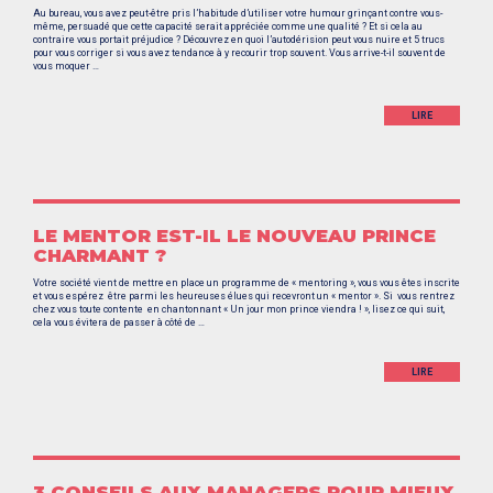
Au bureau, vous avez peut-être pris l’habitude d’utiliser votre humour grinçant contre vous-
même, persuadé que cette capacité serait appréciée comme une qualité ? Et si cela au
contraire vous portait préjudice ? Découvrez en quoi l’autodérision peut vous nuire et 5 trucs
pour vous corriger si vous avez tendance à y recourir trop souvent. Vous arrive-t-il souvent de
vous moquer …
LIRE
LE MENTOR EST-IL LE NOUVEAU PRINCE
CHARMANT ?
Votre société vient de mettre en place un programme de « mentoring », vous vous êtes inscrite
et vous espérez être parmi les heureuses élues qui recevront un « mentor ». Si vous rentrez
chez vous toute contente en chantonnant « Un jour mon prince viendra ! », lisez ce qui suit,
cela vous évitera de passer à côté de …
LIRE
3 CONSEILS AUX MANAGERS POUR MIEUX