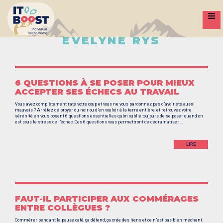
S
k
i
p
t
o
EVELYNE RYS
c
o
n
t
e
n
t
6 QUESTIONS À SE POSER POUR MIEUX
ACCEPTER SES ÉCHECS AU TRAVAIL
Vous avez complètement raté votre coup et vous ne vous pardonnez pas d’avoir été aussi
mauvais ? Arrêtez de broyer du noir ou d’en vouloir à la terre entière, et retrouvez votre
sérénité en vous posant 6 questions essentielles qu’on oublie toujours de se poser quand on
est sous le stress de l’échec. Ces 6 questions vous permettront de dédramatiser, …
LIRE
FAUT-IL PARTICIPER AUX COMMÉRAGES
ENTRE COLLÈGUES ?
Commérer pendant la pause café, ça détend, ça crée des liens et ce n’est pas bien méchant.