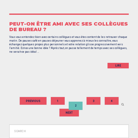
PEUT-ON ÊTRE AMI AVEC SES COLLÈGUES
DE BUREAU ?
Vous vous entendez bien avec certains collègues et vous êtes content de les retrouver chaque
matin. De pauses café en pauses déjeuner vous apprenez à mieux les connaître, vous
échangez quelques propos plus personnels et votre relation glisse progressivement vers
l’amitié. Est-ce une bonne idée ? Après tout, on passe tellement de temps avec ses collègues,
ne serait-ce pas idéal …
LIRE
PAGINATION
PREVIOUS
1
3
4
2
DES
NEXT
PUBLICATIONS