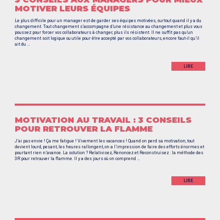
MOTIVER LEURS ÉQUIPES
Le plus difficile pour un manager est de garder ses équipes motivées, surtout quand il y a du
changement. Tout changement s’accompagne d’une résistance au changement et plus vous
poussez pour forcer vos collaborateurs à changer, plus ils résistent. Il ne suffit pas qu’un
changement soit logique ou utile pour être accepté par vos collaborateurs, encore faut-il qu’il
ait du …
LIRE
MOTIVATION AU TRAVAIL : 3 CONSEILS
POUR RETROUVER LA FLAMME
J’ai pas envie ! Ça me fatigue ! Vivement les vacances ! Quand on perd sa motivation, tout
devient lourd, pesant, les heures rallongent, on a l’impression de faire des efforts énormes et
pourtant rien n’avance. La solution ? Relativisez, Renoncez et Reconstruisez : la méthode des
3R pour retrouver la flamme. Il y a des jours où on comprend …
LIRE