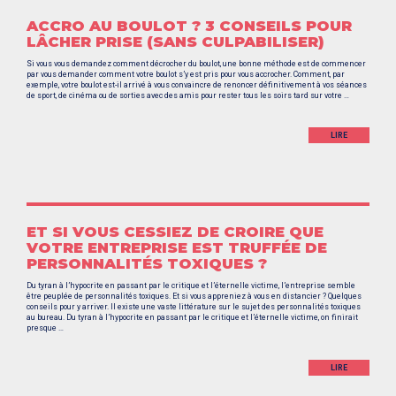
ACCRO AU BOULOT ? 3 CONSEILS POUR
LÂCHER PRISE (SANS CULPABILISER)
Si vous vous demandez comment décrocher du boulot, une bonne méthode est de commencer
par vous demander comment votre boulot s’y est pris pour vous accrocher. Comment, par
exemple, votre boulot est-il arrivé à vous convaincre de renoncer définitivement à vos séances
de sport, de cinéma ou de sorties avec des amis pour rester tous les soirs tard sur votre …
LIRE
ET SI VOUS CESSIEZ DE CROIRE QUE
VOTRE ENTREPRISE EST TRUFFÉE DE
PERSONNALITÉS TOXIQUES ?
Du tyran à l’hypocrite en passant par le critique et l’éternelle victime, l’entreprise semble
être peuplée de personnalités toxiques. Et si vous appreniez à vous en distancier ? Quelques
conseils pour y arriver. Il existe une vaste littérature sur le sujet des personnalités toxiques
au bureau. Du tyran à l’hypocrite en passant par le critique et l’éternelle victime, on finirait
presque …
LIRE