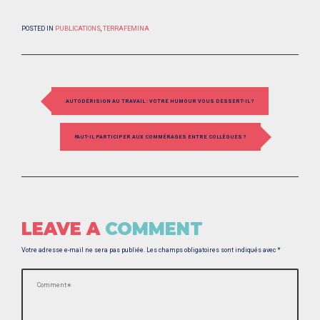
POSTED IN
PUBLICATIONS
,
TERRAFEMINA
P
AUTODÉRISION AU TRAVAIL : VOTRE HUMOUR VOUS DESSERT-IL ?
O
S
FAUT-IL PARTICIPER AUX COMMÉRAGES ENTRE COLLÈGUES ?
T
N
A
LEAVE A
COMMENT
V
I
Votre adresse e-mail ne sera pas publiée.
Les champs obligatoires sont indiqués avec
*
G
A