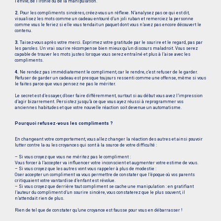
l’envie, de l’ironie ou de la manipulation.
2.
Pour les compliments sincères, créez-vous un réflexe. N’analysez pas ce qui est dit,
visualisez les mots comme un cadeau entouré d’un joli ruban et remerciez la personne
comme vous le feriez si elle vous tendait un paquet dont vous n’avez pas encore découvert le
contenu.
3.
Taisez-vous après votre merci. Exprimez votre gratitude par le sourire et le regard, pas par
les paroles. Un vrai sourire récompense bien mieux qu’un discours maladroit. Vous serez
capable de trouver les mots justes lorsque vous serez entraîné et plus à l’aise avec les
compliments.
4.
Ne rendez pas immédiatement le compliment, car le rendre, c’est refuser de le garder.
Refuser de garder un cadeau est presque toujours ressenti comme une offense, même si vous
le faites parce que vous pensez ne pas le mériter.
Le secret est d’essayer, d’oser faire différemment, surtout si au début vous avez l’impression
d’agir bizarrement. Persistez jusqu’à ce que vous ayez réussi à reprogrammer vos
anciennes habitudes et que votre nouvelle réaction soit devenue un automatisme.
Pourquoi refusez-vous les compliments ?
En changeant votre comportement, vous allez changer la réaction des autres et ainsi pouvoir
lutter contre la ou les croyances qui sont à la source de votre difficulté :
– Si vous croyez que vous ne méritez pas le compliment :
Vous forcer à l’accepter va influencer votre inconscient et augmenter votre estime de vous.
– Si vous croyez que les autres vont vous rappeler à plus de modestie :
Oser accepter un compliment va vous permettre de constater que l’époque où vos parents
critiquaient votre vantardise d’enfant est révolue.
– Si vous croyez que derrière tout compliment se cache une manipulation : en gratifiant
l’auteur du compliment d’un sourire sincère, vous constaterez que le plus souvent, il
n’attendait rien de plus.
Rien de tel que de constater qu’une croyance est fausse pour vous en débarrasser !