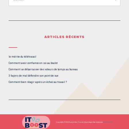
ARTICLES RÉCENTS
le mérite du télétravail
Comment avoir confiance en soi au boulot
Comment se débarrasser des voleurs de temps au bureau
3 façons de mal défendre son point de vue
Comment bien réagir après un échec au travail ?
Copyrights © 2020 Evelyne Rys. Tous droits protégés.
Site réalisé par
Hydra Agency