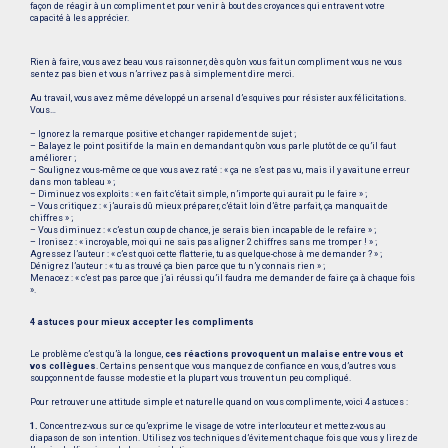
façon de réagir à un compliment et pour venir à bout des croyances qui entravent votre
capacité à les apprécier.
Rien à faire, vous avez beau vous raisonner, dès qu’on vous fait un compliment vous ne vous
sentez pas bien et vous n’arrivez pas à simplement dire merci.
Au travail, vous avez même développé un arsenal d’esquives pour résister aux félicitations.
Vous…
– Ignorez la remarque positive et changer rapidement de sujet ;
– Balayez le point positif de la main en demandant qu’on vous parle plutôt de ce qu’il faut
améliorer ;
– Soulignez vous-même ce que vous avez raté : « ça ne s’est pas vu, mais il y avait une erreur
dans mon tableau » ;
– Diminuez vos exploits : « en fait c’était simple, n’importe qui aurait pu le faire » ;
– Vous critiquez : « j’aurais dû mieux préparer, c’était loin d’être parfait, ça manquait de
chiffres » ;
– Vous diminuez : « c’est un coup de chance, je serais bien incapable de le refaire » ;
– Ironisez : « incroyable, moi qui ne sais pas aligner 2 chiffres sans me tromper ! » ;
Agressez l’auteur : « c’est quoi cette flatterie, tu as quelque-chose à me demander ? » ;
Dénigrez l’auteur : « tu as trouvé ça bien parce que tu n’y connais rien » ;
Menacez : « c’est pas parce que j’ai réussi qu’il faudra me demander de faire ça à chaque fois
».
4 astuces pour mieux accepter les compliments
Le problème c’est qu’à la longue,
ces réactions provoquent un malaise entre vous et
vos collègues
. Certains pensent que vous manquez de confiance en vous, d’autres vous
soupçonnent de fausse modestie et la plupart vous trouvent un peu compliqué.
Pour retrouver une attitude simple et naturelle quand on vous complimente, voici 4 astuces :
1.
Concentrez-vous sur ce qu’exprime le visage de votre interlocuteur et mettez-vous au
diapason de son intention. Utilisez vos techniques d’évitement chaque fois que vous y lirez de