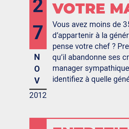
2
VOTRE M
t
Vous avez moins de 35
7
d’appartenir à la génér
pense votre chef ? Pre
N
qu’il abandonne ses c
manager sympathique e
O
identifiez à quelle gén
V
2012