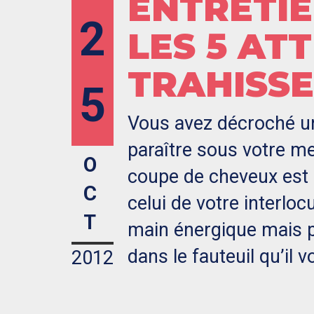
ENTRETIE
2
LES 5 AT
TRAHISS
5
Vous avez décroché un
paraître sous votre mei
O
coupe de cheveux est 
C
celui de votre interloc
T
main énergique mais p
dans le fauteuil qu’il 
2012