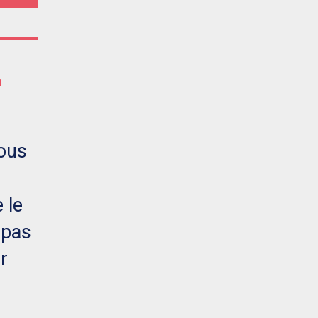
E
vous
 le
 pas
r