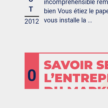
incompréhensible rempl
T
bien Vous étiez le pap
vous installe la …
2012
SAVOIR S
0
L’ENTREPR
DU MARKE
4
Pour se mettre en vale