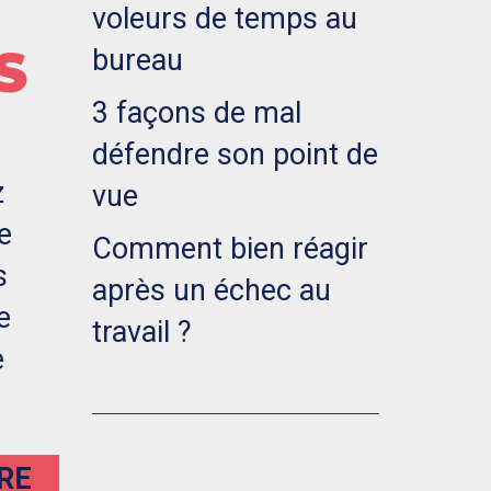
voleurs de temps au
S
bureau
3 façons de mal
défendre son point de
z
vue
e
Comment bien réagir
s
après un échec au
e
travail ?
e
IRE