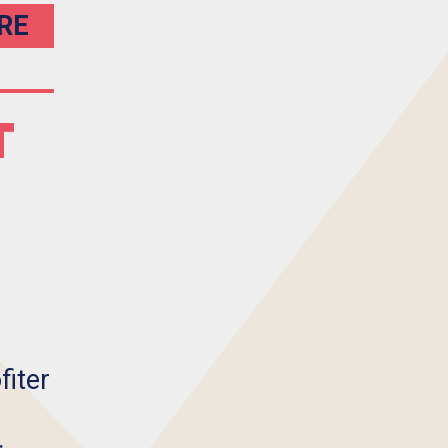
IRE
T
fiter