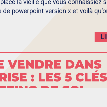
ace la vieille que vous connaissiez s
e de powerpoint version x et voilà qu’o
L
E VENDRE DANS
ISE : LES 5 CLÉ
TING DE SOI
ur professionnellement, rien de tel q