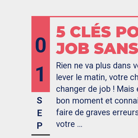
5 CLÉS P
0
JOB SANS
Rien ne va plus dans v
1
lever le matin, votre 
changer de job ! Mais 
S
bon moment et connais
faire de graves erreurs
E
votre …
P