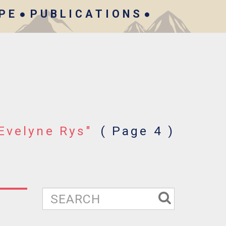
IPE
PUBLICATIONS
"Evelyne Rys"
( Page 4 )