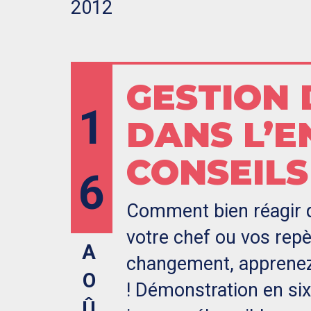
2012
GESTION
1
DANS L’E
CONSEILS
6
Comment bien réagir 
votre chef ou vos repè
A
changement, apprenez à
O
! Démonstration en six
Û