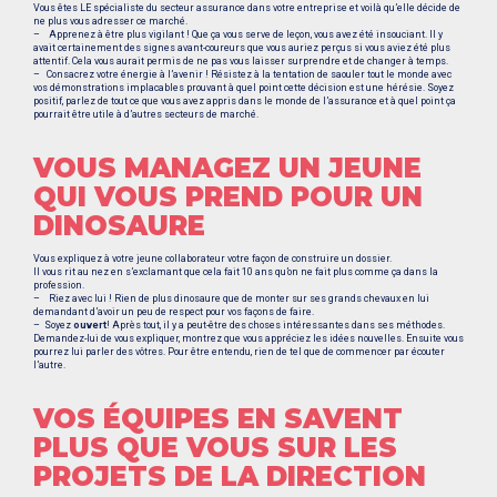
Vous êtes LE spécialiste du secteur assurance dans votre entreprise et voilà qu’elle décide de
ne plus vous adresser ce marché.
– Apprenez à être plus vigilant ! Que ça vous serve de leçon, vous avez été insouciant. Il y
avait certainement des signes avant-coureurs que vous auriez perçus si vous aviez été plus
attentif. Cela vous aurait permis de ne pas vous laisser surprendre et de changer à temps.
– Consacrez votre énergie à l’avenir ! Résistez à la tentation de saouler tout le monde avec
vos démonstrations implacables prouvant à quel point cette décision est une hérésie. Soyez
positif, parlez de tout ce que vous avez appris dans le monde de l’assurance et à quel point ça
pourrait être utile à d’autres secteurs de marché.
VOUS MANAGEZ UN JEUNE
QUI VOUS PREND POUR UN
DINOSAURE
Vous expliquez à votre jeune collaborateur votre façon de construire un dossier.
Il vous rit au nez en s’exclamant que cela fait 10 ans qu’on ne fait plus comme ça dans la
profession.
– Riez avec lui ! Rien de plus dinosaure que de monter sur ses grands chevaux en lui
demandant d’avoir un peu de respect pour vos façons de faire.
– Soyez
ouvert
! Après tout, il y a peut-être des choses intéressantes dans ses méthodes.
Demandez-lui de vous expliquer, montrez que vous appréciez les idées nouvelles. Ensuite vous
pourrez lui parler des vôtres. Pour être entendu, rien de tel que de commencer par écouter
l’autre.
VOS ÉQUIPES EN SAVENT
PLUS QUE VOUS SUR LES
PROJETS DE LA DIRECTION