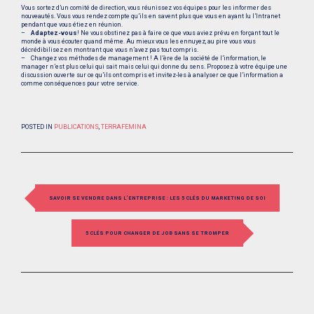
Vous sortez d’un comité de direction, vous réunissez vos équipes pour les informer des
nouveautés. Vous vous rendez compte qu’ils en savent plus que vous en ayant lu l’Intranet
pendant que vous étiez en réunion.
–
Adaptez-vous
! Ne vous obstinez pas à faire ce que vous aviez prévu en forçant tout le
monde à vous écouter quand même. Au mieux vous les ennuyez, au pire vous vous
décrédibilisez en montrant que vous n’avez pas tout compris.
– Changez vos méthodes de management ! A l’ère de la société de l’information, le
manager n’est plus celui qui sait mais celui qui donne du sens. Proposez à votre équipe une
discussion ouverte sur ce qu’ils ont compris et invitez-les à analyser ce que l’information a
comme conséquences pour votre service.
POSTED IN
PUBLICATIONS
,
TERRAFEMINA
P
SAVOIR SE VENDRE DANS L’ENTREPRISE : LES 5 CLÉS DU MARKETING DE SOI
O
S
5 CLÉS POUR CHANGER DE JOB SANS SE TROMPER
T
N
A