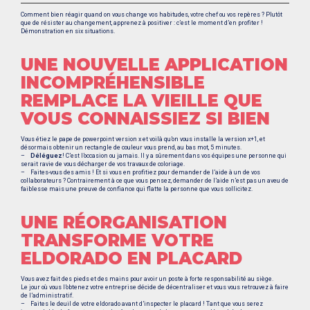
Comment bien réagir quand on vous change vos habitudes, votre chef ou vos repères ? Plutôt
que de résister au changement, apprenez à positiver : c’est le moment d’en profiter !
Démonstration en six situations.
UNE NOUVELLE APPLICATION
INCOMPRÉHENSIBLE
REMPLACE LA VIEILLE QUE
VOUS CONNAISSIEZ SI BIEN
Vous étiez le pape de powerpoint version x et voilà qu’on vous installe la version x+1, et
désormais obtenir un rectangle de couleur vous prend, au bas mot, 5 minutes.
–
Déléguez
! C’est l’occasion ou jamais. Il y a sûrement dans vos équipes une personne qui
serait ravie de vous décharger de vos travaux de coloriage.
– Faites-vous des amis ! Et si vous en profitiez pour demander de l’aide à un de vos
collaborateurs ? Contrairement à ce que vous pensez, demander de l’aide n’est pas un aveu de
faiblesse mais une preuve de confiance qui flatte la personne que vous sollicitez.
UNE RÉORGANISATION
TRANSFORME VOTRE
ELDORADO EN PLACARD
Vous avez fait des pieds et des mains pour avoir un poste à forte responsabilité au siège.
Le jour où vous l’obtenez votre entreprise décide de décentraliser et vous vous retrouvez à faire
de l’administratif.
– Faites le deuil de votre eldorado avant d’inspecter le placard ! Tant que vous serez