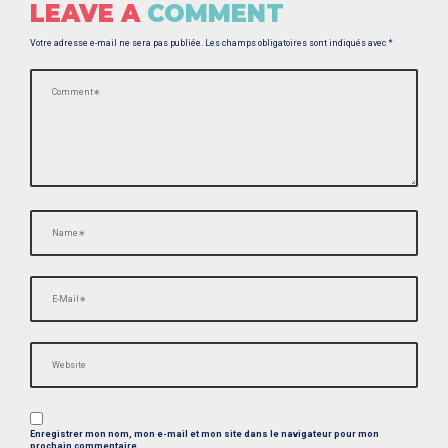
LEAVE A
COMMENT
V
I
Votre adresse e-mail ne sera pas publiée.
Les champs obligatoires sont indiqués avec
*
G
A
T
I
O
N
Enregistrer mon nom, mon e-mail et mon site dans le navigateur pour mon
prochain commentaire.