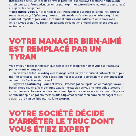
inconsolable de feu votre poste de rêve, le poste réel que vous avez décroché n’aura aucun
attrait pour vous. Prenez donc du temps pour exprimer votre colère (chez vous, pas au bureau)
et digérer le changement.
–
Recentrez-vous
sur le sens de la vie ! Posez-vous la question de la finalité : pourquoi
ressentez-vous ça ? Qu’est-ce qui vous attirait tant dans l’ancien poste, qu’est-ce qui était
vraiment important pour vous ? Et comment pourriez-vous satisfaire votre envie avec
votre nouveau poste ? Au besoin, proposez des orientations nouvelles en phase avec vos
motivations.
VOTRE MANAGER BIEN-AIMÉ
EST REMPLACÉ PAR UN
TYRAN
Vous aviez un manager empathique, accessible et compréhensif, et voilà que « casque à
pointe » vient le remplacer.
– Vérifiez les faits ! Qui a dit que ce manager était un tyran
et qu’a-t-il fait exactement pour
mériter cette appellation ? Allez aussi interroger ceux qui l’appréciaient et demandez-leur
comment ils fonctionnaient avec lui.
– Voyez l’
opportunité
qui vous est offerte ! Précédé par sa réputation, ce manager va avoir
besoin d’être soutenu. Voici donc une excellente occasion de vous montrer utile et coopératif
en donnant une chance au nouveau venu. Ne colportez pas les ragots, incitez vos collègues à
se faire une opinion par eux-mêmes, dites diplomatiquement au nouveau manager ce qu’il
doit faire et éviter de faire pour se faire accepter.
VOTRE SOCIÉTÉ DÉCIDE
D’ARRÊTER LE TRUC DONT
VOUS ÉTIEZ EXPERT