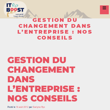
S
k
i
p
t
o
GESTION DU
c
o
CHANGEMENT DANS
n
t
L’ENTREPRISE : NOS
e
n
CONSEILS
t
GESTION DU
CHANGEMENT
DANS
L’ENTREPRISE :
NOS CONSEILS
Posté le
16 août 2012
par
Evelyne Rys